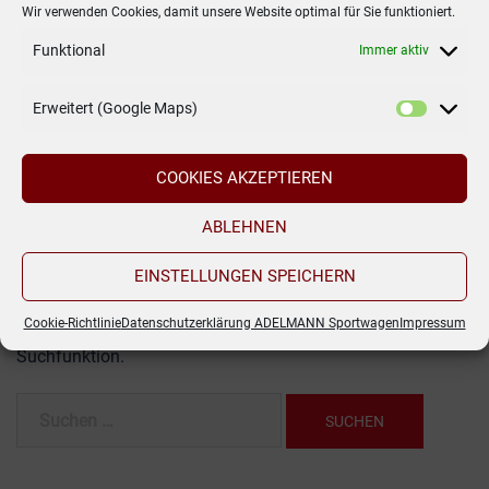
Wir verwenden Cookies, damit unsere Website optimal für Sie funktioniert.
Funktional
Immer aktiv
Es konnte
Erweitert (Google Maps)
nichts
COOKIES AKZEPTIEREN
gefunden
werden.
ABLEHNEN
EINSTELLUNGEN SPEICHERN
Es sieht so aus, als ob wir nicht das finden konnten,
Cookie-Richtlinie
Datenschutzerklärung ADELMANN Sportwagen
Impressum
wonach du gesucht hast. Möglicherweise hilft die
Suchfunktion.