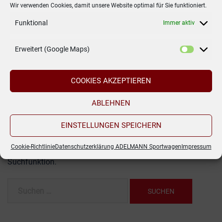
Wir verwenden Cookies, damit unsere Website optimal für Sie funktioniert.
Funktional
Immer aktiv
Es konnte
Erweitert (Google Maps)
nichts
COOKIES AKZEPTIEREN
gefunden
werden.
ABLEHNEN
EINSTELLUNGEN SPEICHERN
Es sieht so aus, als ob wir nicht das finden konnten,
Cookie-Richtlinie
Datenschutzerklärung ADELMANN Sportwagen
Impressum
wonach du gesucht hast. Möglicherweise hilft die
Suchfunktion.