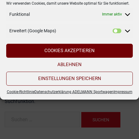
Wir verwenden Cookies, damit unsere Website optimal für Sie funktioniert.
Funktional
Immer aktiv
Es konnte
Erweitert (Google Maps)
nichts
COOKIES AKZEPTIEREN
gefunden
werden.
ABLEHNEN
EINSTELLUNGEN SPEICHERN
Es sieht so aus, als ob wir nicht das finden konnten,
Cookie-Richtlinie
Datenschutzerklärung ADELMANN Sportwagen
Impressum
wonach du gesucht hast. Möglicherweise hilft die
Suchfunktion.